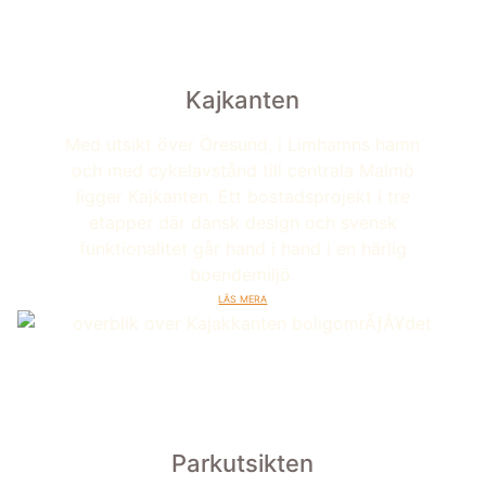
Kajkanten
Med utsikt över Öresund, i Limhamns hamn
och med cykelavstånd till centrala Malmö
ligger Kajkanten. Ett bostadsprojekt i tre
etapper där dansk design och svensk
funktionalitet går hand i hand i en härlig
boendemiljö.
Läs mera
Parkutsikten