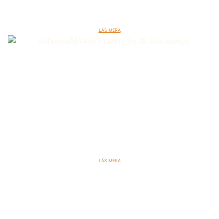
och byggda med omtanke om material och
biodiversitet.
Läs mera
Living by ALFA
Living by ALFA Irmabyen är ett koncept
med 163 hyreslägenheter för både familjer,
seniorer och singlar. Living by ALFA är
inrett med mötesplatser och rum för
gemensamma aktiviteter. Faciliteter som
fyller vardagen med grannsämja, trygghet
och glädje.
Läs mera