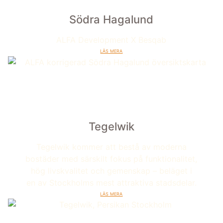
Södra Hagalund
ALFA Development X Besqab
Läs mera
Tegelwik
Tegelwik kommer att bestå av moderna
bostäder med särskilt fokus på funktionalitet,
hög livskvalitet och gemenskap – beläget i
en av Stockholms mest attraktiva stadsdelar.
Läs mera