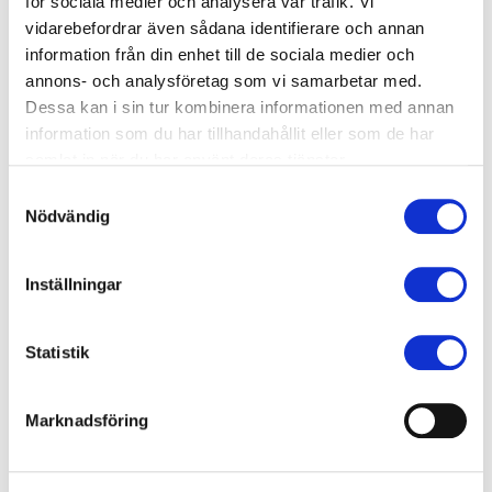
Babord
för sociala medier och analysera vår trafik. Vi
vidarebefordrar även sådana identifierare och annan
En del av Kajkanten
information från din enhet till de sociala medier och
annons- och analysföretag som vi samarbetar med.
Läs mera
Dessa kan i sin tur kombinera informationen med annan
information som du har tillhandahållit eller som de har
Kalcium
samlat in när du har använt deras tjänster.
Samtyckesval
Läs mera
Nödvändig
Styrbord
Inställningar
En del av Kajkanten
Statistik
Läs mera
Kajkanten
Marknadsföring
Läs mera