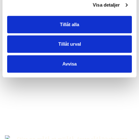
Visa detaljer
Tillåt alla
Tillåt urval
Avvisa
02
02
Projekt i Danmark
Vårt systerföretag ALFA Development i Danmark står
bakom en rad byggprojekt i Storköpenhamn och Aarhus.
Läs mera