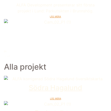
ALFA Development presenterar sitt första
projekt i Lund: Parkutsikten i Brunnshög.
Läs mera
01
02
Alla projekt
Södra Hagalund
Läs mera