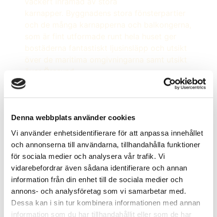
vackert inramad av stora
karnapper. Byggnadens stora fönsterpartier
och de många karnapperna och balkongerna,
som är fint utformade runt hela huset ger
bostäderna fantastiskt ljusinsläpp och utsikt
över de maritima omgivningarna samt utsikt
över Öresund.
Utvändigt är Karnaphuset klätt med cederträ,
vilket ger en naturlig och levande prägel som
integreras fint med Kajkantens första två
Denna webbplats använder cookies
etapper Babord och Styrbord.
Vi använder enhetsidentifierare för att anpassa innehållet
och annonserna till användarna, tillhandahålla funktioner
för sociala medier och analysera vår trafik. Vi
Hitta ditt nya hem i
Karnaphuset
vidarebefordrar även sådana identifierare och annan
information från din enhet till de sociala medier och
annons- och analysföretag som vi samarbetar med.
Dessa kan i sin tur kombinera informationen med annan
information som du har tillhandahållit eller som de har