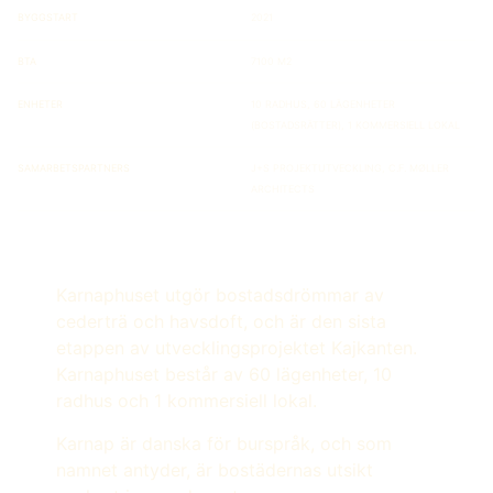
Byggstart
2021
Bta
7100 m2
Enheter
10 radhus, 60 lägenheter
(bostadsrätter), 1 kommersiell lokal
Samarbetspartners
J+S Projektutveckling, C.F. Møller
Architects
Karnaphuset utgör bostadsdrömmar av
cederträ och havsdoft, och är den sista
etappen av utvecklingsprojektet Kajkanten.
Karnaphuset består av 60 lägenheter, 10
radhus och 1 kommersiell lokal.
Karnap är danska för burspråk, och som
namnet antyder, är bostädernas utsikt